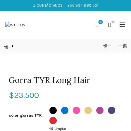
CONTÁCTANOS:
+56 994 860 551
0
0
Gorra TYR Long Hair
$
23.500
color gorras TYR
Limpiar